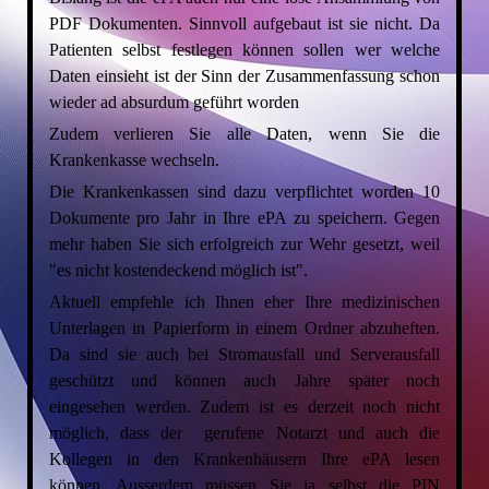
PDF Dokumenten. Sinnvoll aufgebaut ist sie nicht. Da
Patienten selbst festlegen können sollen wer welche
Daten einsieht ist der Sinn der Zusammenfassung schon
wieder ad absurdum geführt worden
Zudem verlieren Sie alle Daten, wenn Sie die
Krankenkasse wechseln.
Die Krankenkassen sind dazu verpflichtet worden 10
Dokumente pro Jahr in Ihre ePA zu speichern. Gegen
mehr haben Sie sich erfolgreich zur Wehr gesetzt, weil
"es nicht kostendeckend möglich ist".
Aktuell empfehle ich Ihnen eher Ihre medizinischen
Unterlagen in Papierform in einem Ordner abzuheften.
Da sind sie auch bei Stromausfall und Serverausfall
geschützt und können auch Jahre später noch
eingesehen werden. Zudem ist es derzeit noch nicht
möglich, dass der gerufene Notarzt und auch die
Kollegen in den Krankenhäusern Ihre ePA lesen
können. Ausserdem müssen Sie ja selbst die PIN