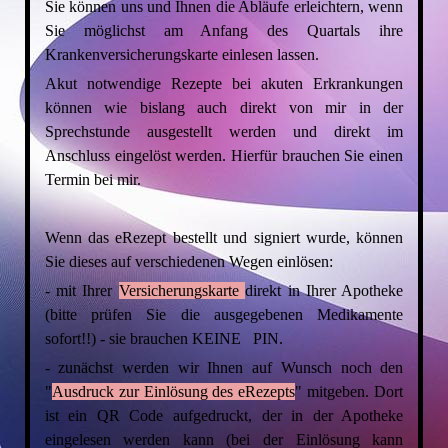
Sie können uns und Ihnen die Abläufe erleichtern, wenn
Sie möglichst am Anfang des Quartals ihre
Krankenversicherungskarte einlesen lassen.
Akut notwendige Rezepte bei akuten Erkrankungen
können wie bislang auch direkt von mir in der
Sprechstunde ausgestellt werden und direkt im
Anschluss eingelöst werden. Hierfür brauchen Sie einen
Termin bei mir.
Wenn das eRezept bestellt und signiert wurde, können
Sie dieses auf verschiedenen Wegen einlösen:
- mit Ihrer
Versicherungskarte
direkt in Ihrer Apotheke
(bitte prüfen Sie die ausgegebenen Medikamente
sofort!!) - sie brauchen KEINE PIN.
- zunächst werden wir Ihnen auf Wunsch noch den
"
Ausdruck zur Einlösung des eRezepts
" mitgeben. Dort
ist ein QR Code aufgedruckt, der in der Apotheke
eingelesen werden kann (bei der Einlösung kann