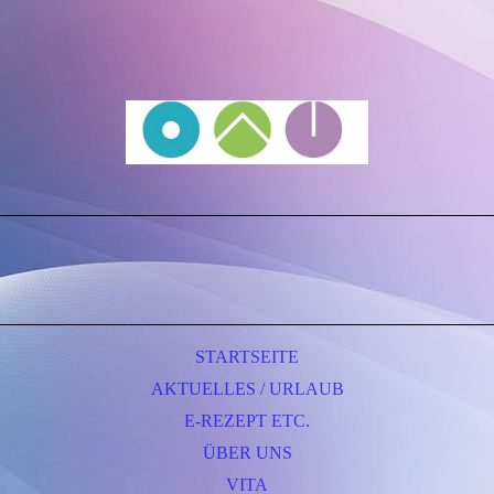
STARTSEITE
AKTUELLES / URLAUB
E-REZEPT ETC.
ÜBER UNS
VITA