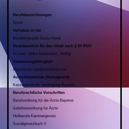
Berufsbezeichnungen
Ärztin
Verliehen in der
Bundesrepublik Deutschland
Verantwortlich für den Inhalt nach § 55 RStV
Dr. med. Ulrike Kerzendorf - Röhlig
Kammerzugehörigkeit
Bayerische Landesärztekammer
Aufsichtsbehörde (Vertragsarzt)
Kassenärztliche Vereinigung Bayerns
Berufsrechtliche Vorschriften
Berufsordnung für die Ärzte Bayerns
Gebührenordnung für Ärzte
Heilberufe-Kammergesetz
Sozialgesetzbuch V