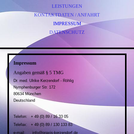
LEISTUNGEN
KONTAKTDATEN / ANFAHRT
IMPRESSUM
DATENSCHUTZ
Impressum
Angaben gemäß § 5 TMG
Dr. med. Ulrike Kerzendorf - Röhlig
Nymphenburger Str. 172
80634 München
Deutschland
Telefon: + 49 (0) 89 / 16 33 05
Telefax: + 49 (0) 89 / 130 133 83
e-mail: info@praxis-kerzendorf.de