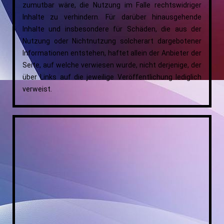
zumutbar wäre, die Nutzung im Falle rechtswidriger
Inhalte zu verhindern. Für darüber hinausgehende
Inhalte und insbesondere für Schäden, die aus der
Nutzung oder Nichtnutzung solcherart dargebotener
Informationen entstehen, haftet allein der Anbieter der
Seite, auf welche verwiesen wurde, nicht derjenige, der
über Links auf die jeweilige Veröffentlichung lediglich
verweist.