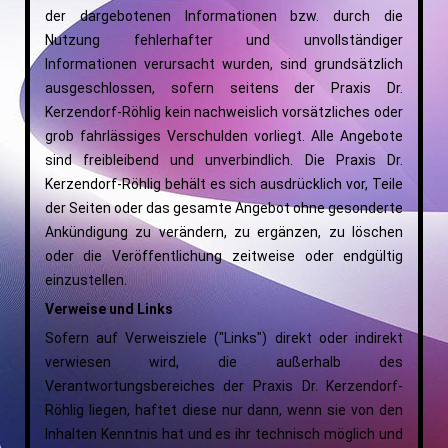
der dargebotenen Informationen bzw. durch die
Nutzung fehlerhafter und unvollständiger
Informationen verursacht wurden, sind grundsätzlich
ausgeschlossen, sofern seitens der Praxis Dr.
Kerzendorf-Röhlig kein nachweislich vorsätzliches oder
grob fahrlässiges Verschulden vorliegt. Alle Angebote
sind freibleibend und unverbindlich. Die Praxis Dr.
Kerzendorf-Röhlig behält es sich ausdrücklich vor, Teile
der Seiten oder das gesamte Angebot ohne gesonderte
Ankündigung zu verändern, zu ergänzen, zu löschen
oder die Veröffentlichung zeitweise oder endgültig
einzustellen.
Verweise und Links
Sofern auf Verweisziele ("Links") direkt oder indirekt
verwiesen wird, die außerhalb des
Verantwortungsbereiches der Praxis Dr. Kerzendorf-
Röhlig liegen, haftet diese nur dann, wenn sie von den
Inhalten Kenntnis hat und es ihr technisch möglich und