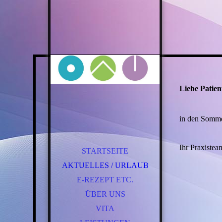
Liebe Patien
in den Sommer
Ihr Praxistea
STARTSEITE
AKTUELLES / URLAUB
E-REZEPT ETC.
ÜBER UNS
VITA